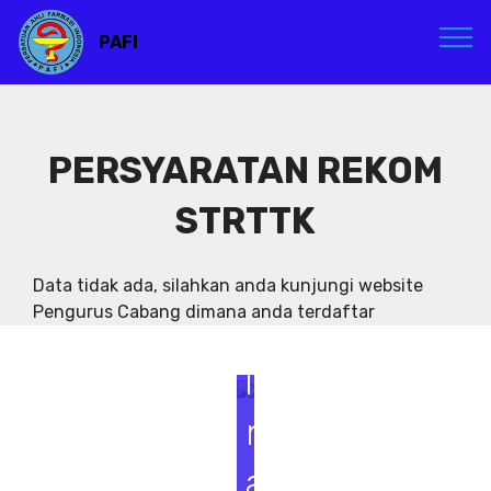
PAFI
PERSYARATAN REKOM
STRTTK
S
e
Data tidak ada, silahkan anda kunjungi website
Pengurus Cabang dimana anda terdaftar
m
i
n
a