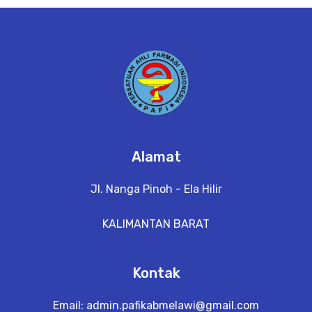
e
t
a
il
Alamat
Jl. Nanga Pinoh - Ela Hilir
KALIMANTAN BARAT
Kontak
Email:
admin.pafikabmelawi@gmail.com